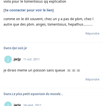
voila pour le tomentosus qq explication
[
Se connecter pour voir le lien
]
comme on le dit souvent, chez un y a pas de pbm, chez l
autre que des pbm. anges, tomentosus, hepathus..........
Répondre
Dans
Qui suis je
jarjy
J
11 oct. 2011
je dirais meme un poisson sans queue :o: :o: :o:
Répondre
Dans
Le plus petit aquarium du monde...
jarjy
J
24 sept. 2011