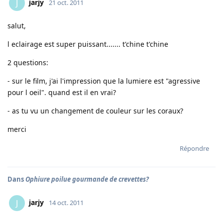
jarjy
J
21 oct. 2011
salut,
l eclairage est super puissant....... t'chine t'chine
2 questions:
- sur le film, j'ai l'impression que la lumiere est "agressive
pour l oeil". quand est il en vrai?
- as tu vu un changement de couleur sur les coraux?
merci
Répondre
Dans
Ophiure poilue gourmande de crevettes?
jarjy
J
14 oct. 2011