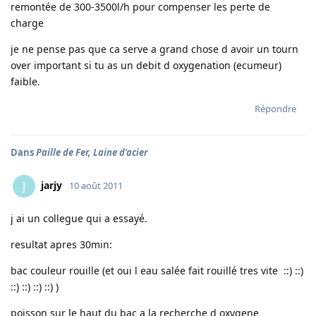
remontée de 300-3500l/h pour compenser les perte de
charge
je ne pense pas que ca serve a grand chose d avoir un tourn
over important si tu as un debit d oxygenation (ecumeur)
faible.
Répondre
Dans
Paille de Fer, Laine d'acier
jarjy
J
10 août 2011
j ai un collegue qui a essayé.
resultat apres 30min:
bac couleur rouille (et oui l eau salée fait rouillé tres vite ::) ::)
::) ::) ::) ::) )
poisson sur le haut du bac a la recherche d oxygene