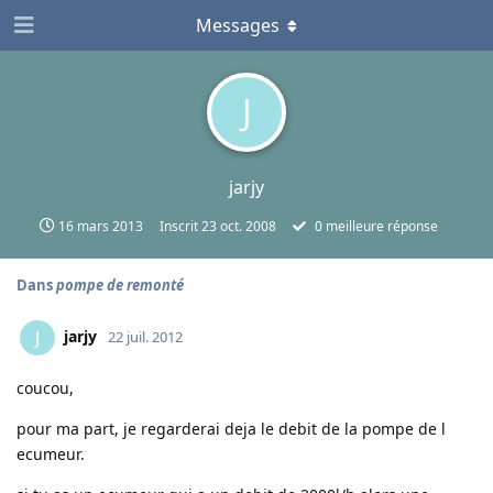
Messages
J
jarjy
16 mars 2013
Inscrit
23 oct. 2008
0
meilleure réponse
Dans
pompe de remonté
jarjy
J
22 juil. 2012
coucou,
pour ma part, je regarderai deja le debit de la pompe de l
ecumeur.