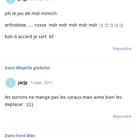
joli le jeu de mot mimich:
orthodoxe...... russe mdr mdr mdr mdr mdr ::) ::) ::) ::) ::)
bon d accord je sort bf
Répondre
Dans
Mespilla globulus
jarjy
J
5 sept. 2011
les oursins ne mange pas les coraux mais aime bien les
deplacer :):):)
Répondre
Dans
Fond Bleu