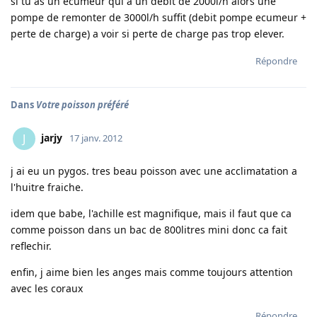
si tu as un ecumeur qui a un debit de 2000l/h alors une
pompe de remonter de 3000l/h suffit (debit pompe ecumeur +
perte de charge) a voir si perte de charge pas trop elever.
Répondre
Dans
Votre poisson préféré
jarjy
J
17 janv. 2012
j ai eu un pygos. tres beau poisson avec une acclimatation a
l'huitre fraiche.
idem que babe, l'achille est magnifique, mais il faut que ca
comme poisson dans un bac de 800litres mini donc ca fait
reflechir.
enfin, j aime bien les anges mais comme toujours attention
avec les coraux
Répondre