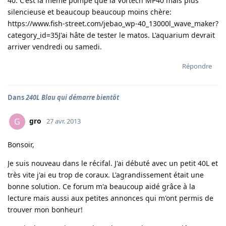
40. C'est la même pompe que la Vortech MP40 mais plus
silencieuse et beaucoup beaucoup moins chère:
https://www.fish-street.com/jebao_wp-40_13000l_wave_maker?
category_id=35
J'ai hâte de tester le matos. L'aquarium devrait
arriver vendredi ou samedi.
Répondre
Dans
240L Blau qui démarre bientôt
gro
G
27 avr. 2013
Bonsoir,
Je suis nouveau dans le récifal. J'ai débuté avec un petit 40L et
très vite j'ai eu trop de coraux. L'agrandissement était une
bonne solution. Ce forum m'a beaucoup aidé grâce à la
lecture mais aussi aux petites annonces qui m'ont permis de
trouver mon bonheur!