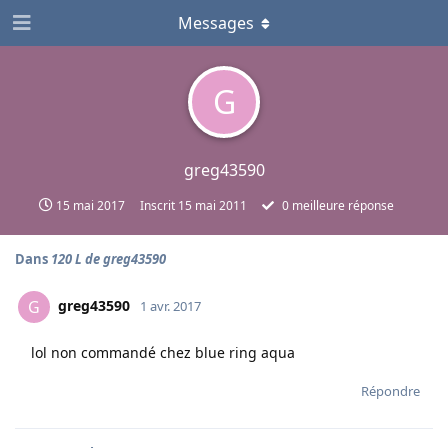
Messages
G
greg43590
15 mai 2017
Inscrit
15 mai 2011
0
meilleure réponse
Dans
120 L de greg43590
greg43590
G
1 avr. 2017
lol non commandé chez blue ring aqua
Répondre