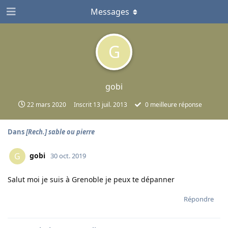
Messages
G
gobi
22 mars 2020
Inscrit
13 juil. 2013
0
meilleure réponse
Dans
[Rech.] sable ou pierre
gobi
G
30 oct. 2019
Salut moi je suis à Grenoble je peux te dépanner
Répondre