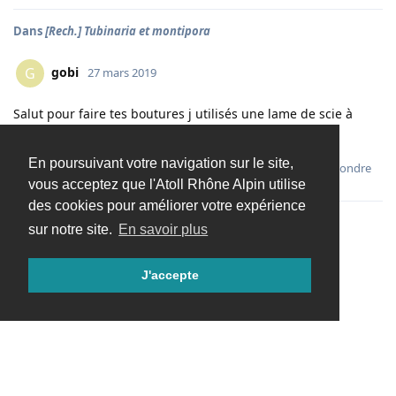
Dans
[Rech.] Tubinaria et montipora
gobi
G
27 mars 2019
Salut pour faire tes boutures j utilisés une lame de scie à
métaux sa évite de tout degling
En poursuivant votre navigation sur le site,
Répondre
vous acceptez que l'Atoll Rhône Alpin utilise
des cookies pour améliorer votre expérience
sur notre site.
En savoir plus
Charger davantage
J'accepte