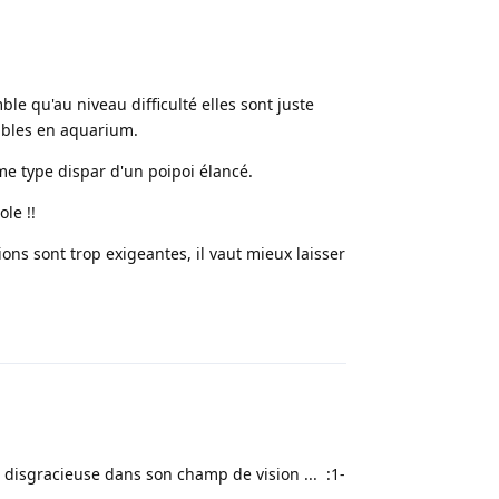
le qu'au niveau difficulté elles sont juste
ables en aquarium.
me type dispar d'un poipoi élancé.
ole !!
ions sont trop exigeantes, il vaut mieux laisser
Répondre
disgracieuse dans son champ de vision ... :1-