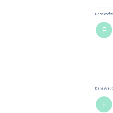
Dans
recha
F
Dans
Pseud
F