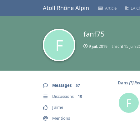
Atoll Rhône Alpin
Article
LA C
fanf75
F
9 juil. 2019
Inscrit
15 juin 2
Dans
[?] R
Messages
57
Discussions
10
F
J'aime
Mentions