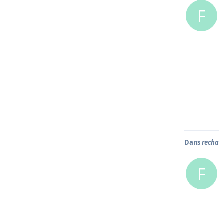
F
Dans
recha
F