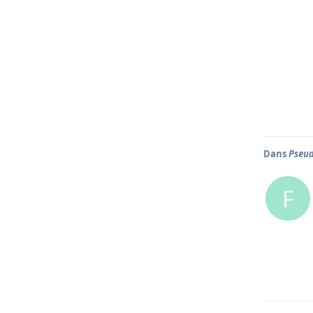
Dans
Pseud
F