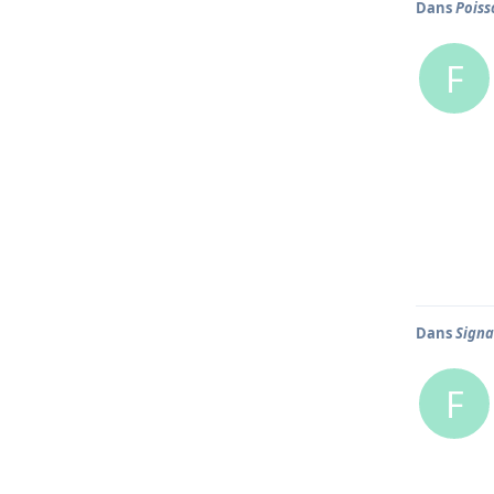
Dans
Poiss
F
Dans
Signa
F