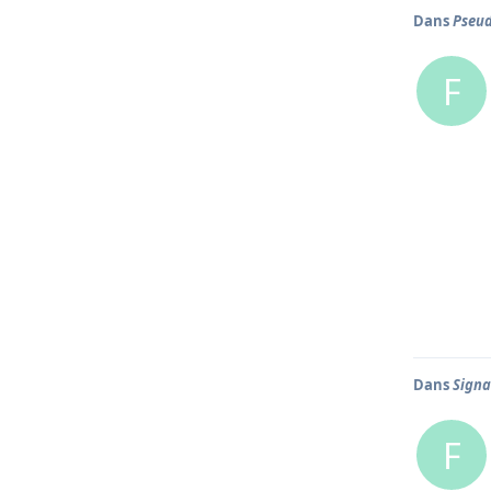
Dans
Pseud
F
Dans
Signa
F