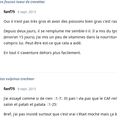
on faucon tueur de crevettes
fanf75
9 sept. 2013
Oui il n'est pas très gros et avoir des poissons bien gras c'est ras
Depuis deux jours, il se remplume me semble-t-il. Il a mis du t
(environ 15 jours). J'ai mis un peu de vitamines dans la nourritu
compris lui. Peut-être est-ce que cela a aidé.
En tout il s'aventure dehors plus facilement.
tus vulpinus cracheur
fanf75
9 sept. 2013
J'ai essayé comme si de rien :1-7:. Et pan ! vla pas que le CAF r
salon et patati et patata :1-25:
Bref, j'ai pas insisté surtout que c'est vrai c'était moche mais ça b