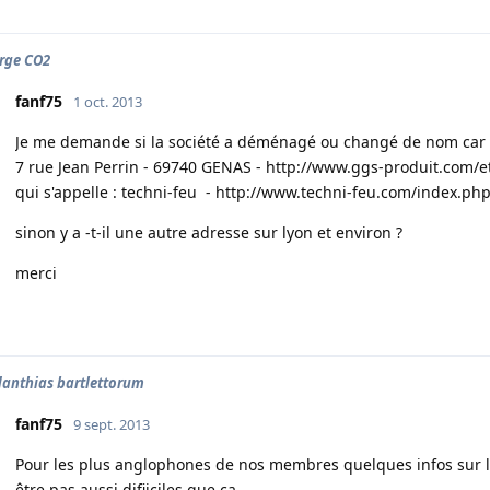
rge CO2
fanf75
1 oct. 2013
Je me demande si la société a déménagé ou changé de nom car il 
7 rue Jean Perrin - 69740 GENAS -
http://www.ggs-produit.com/
e
qui s'appelle : techni-feu -
http://www.techni-feu.com/index.ph
sinon y a -t-il une autre adresse sur lyon et environ ?
merci
anthias bartlettorum
fanf75
9 sept. 2013
Pour les plus anglophones de nos membres quelques infos sur les
être pas aussi difiiciles que ça