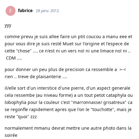
fabrice
F
28 janv. 2012
yyy
comme prevu je suis allee faire un ptit coucou a manu eee et
pour vous dire je suis resté Muet sur l'origine et l'espece de
cette "chose" .... ce n'est ni un vers no! ni une limace no! ni ..
CDM ....
pour donner un peu plus de precision ca ressemble a >-<
rien .. treve de plaisanterie ....
il/elle sort d'un interstice d'une pierre, d'un aspect generale
cela ressembe (au niveau forme) a un tout petot cataphyla ou
lobophylia pour la couleur c'est "marronnasse/ grisatreux" ca
se regonfle rapidement apres que l'on le "touchotte", mais je
reste "quoi" zzz
normalement mmanu devrat mettre une autre photo dans la
soirée