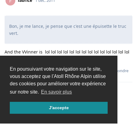
fabrice
F
1 déc. 2011
Bon, je me lance, je pense que c'est une épuisette le truc
vert.
And the VVinner is lol lol lol lol lol lol lol lol lol lol lol lol lol lol
lol lol lol lol
En poursuivant votre navigation sur le site,
Répondre
vous acceptez que l'Atoll Rhône Alpin utilise
des cookies pour améliorer votre expérience
sur notre site.
En savoir plus
Charger davantage
J'accepte