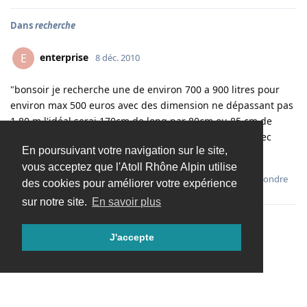
Dans
recherche
enterprise
E
8 déc. 2010
"bonsoir je recherche une de environ 700 a 900 litres pour
environ max 500 euros avec des dimension ne dépassant pas
1,80 m l'idéal serai 170cm de long par 80cm ou 85 cm de
large par 60cm ou 65cm de haut sans support mais avec
En poursuivant votre navigation sur le site,
décante si possible merci cordialement"
vous acceptez que l'Atoll Rhône Alpin utilise
Répondre
des cookies pour améliorer votre expérience
sur notre site.
En savoir plus
J'accepte