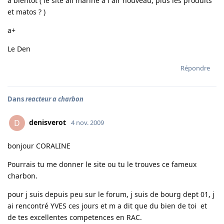
a bientot ( le site all marine a l air nouveau, plus les produits
et matos ? )
a+
Le Den
Répondre
Dans
reacteur a charbon
denisverot
D
4 nov. 2009
bonjour CORALINE
Pourrais tu me donner le site ou tu le trouves ce fameux
charbon.
pour j suis depuis peu sur le forum, j suis de bourg dept 01, j
ai rencontré YVES ces jours et m a dit que du bien de toi et
de tes excellentes competences en RAC.