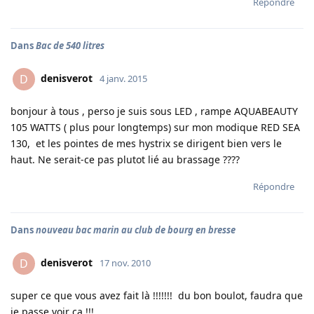
Répondre
Dans
Bac de 540 litres
denisverot
D
4 janv. 2015
bonjour à tous , perso je suis sous LED , rampe AQUABEAUTY
105 WATTS ( plus pour longtemps) sur mon modique RED SEA
130, et les pointes de mes hystrix se dirigent bien vers le
haut. Ne serait-ce pas plutot lié au brassage ????
Répondre
Dans
nouveau bac marin au club de bourg en bresse
denisverot
D
17 nov. 2010
super ce que vous avez fait là !!!!!!! du bon boulot, faudra que
je passe voir ça !!!