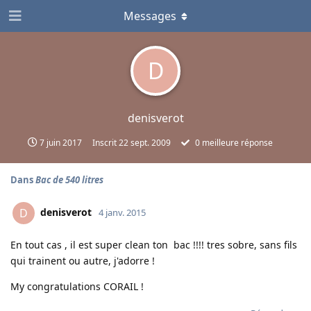
Messages
D
denisverot
7 juin 2017
Inscrit
22 sept. 2009
0
meilleure réponse
Dans
Bac de 540 litres
denisverot
D
4 janv. 2015
En tout cas , il est super clean ton bac !!!! tres sobre, sans fils
qui trainent ou autre, j'adorre !
My congratulations CORAIL !