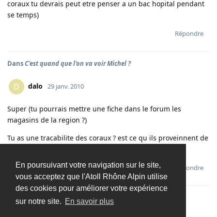
coraux tu devrais peut etre penser a un bac hopital pendant
se temps)
Répondre
Dans
C'est quand que l'on va voir Michel ?
dalo
D
29 janv. 2010
Super (tu pourrais mettre une fiche dans le forum les
magasins de la region ?)
Tu as une tracabilite des coraux ? est ce qu ils proveinnent de
fermes ou bien prelevements sur les recifs ?
En poursuivant votre navigation sur le site,
Répondre
vous acceptez que l'Atoll Rhône Alpin utilise
des cookies pour améliorer votre expérience
sur notre site.
En savoir plus
Charger davantage