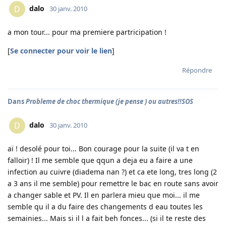
dalo
D
30 janv. 2010
a mon tour... pour ma premiere partricipation !
[
Se connecter pour voir le lien
]
Répondre
Dans
Probleme de choc thermique (je pense ) ou autres!!SOS
dalo
D
30 janv. 2010
aï ! desolé pour toi... Bon courage pour la suite (il va t en
falloir) ! Il me semble que qqun a deja eu a faire a une
infection au cuivre (diadema nan ?) et ca ete long, tres long (2
a 3 ans il me semble) pour remettre le bac en route sans avoir
a changer sable et PV. Il en parlera mieu que moi... il me
semble qu il a du faire des changements d eau toutes les
semainies... Mais si il l a fait beh fonces... (si il te reste des