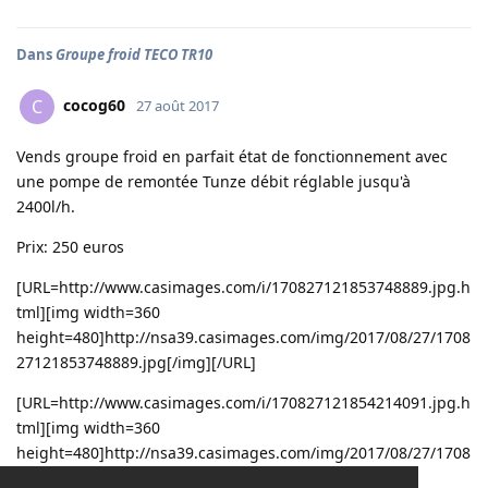
Dans
Groupe froid TECO TR10
cocog60
C
27 août 2017
Vends groupe froid en parfait état de fonctionnement avec
une pompe de remontée Tunze débit réglable jusqu'à
2400l/h.
Prix: 250 euros
[URL=http://www.casimages.com/i/170827121853748889.jpg.h
tml][img width=360
height=480]http://nsa39.casimages.com/img/2017/08/27/1708
27121853748889.jpg[/img][/URL]
[URL=http://www.casimages.com/i/170827121854214091.jpg.h
tml][img width=360
height=480]http://nsa39.casimages.com/img/2017/08/27/1708
27121854214091.jpg[/img][/URL]