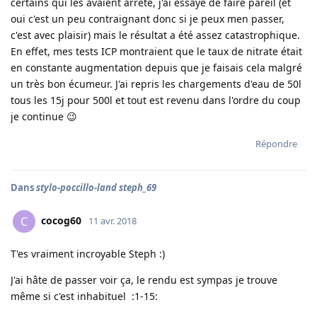
certains qui les avaient arrêté, j'ai essayé de faire pareil (et
oui c'est un peu contraignant donc si je peux men passer,
c'est avec plaisir) mais le résultat a été assez catastrophique.
En effet, mes tests ICP montraient que le taux de nitrate était
en constante augmentation depuis que je faisais cela malgré
un très bon écumeur. J'ai repris les chargements d'eau de 50l
tous les 15j pour 500l et tout est revenu dans l'ordre du coup
je continue 😉
Répondre
Dans
stylo-poccillo-land steph_69
cocog60
C
11 avr. 2018
T'es vraiment incroyable Steph :)
J'ai hâte de passer voir ça, le rendu est sympas je trouve
même si c'est inhabituel :1-15: