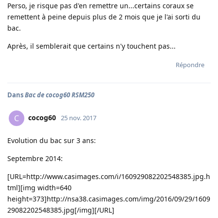
Perso, je risque pas d'en remettre un...certains coraux se
remettent à peine depuis plus de 2 mois que je l'ai sorti du
bac.
Après, il semblerait que certains n'y touchent pas...
Répondre
Dans
Bac de cocog60 RSM250
cocog60
C
25 nov. 2017
Evolution du bac sur 3 ans:
Septembre 2014:
[URL=http://www.casimages.com/i/160929082202548385.jpg.h
tml][img width=640
height=373]http://nsa38.casimages.com/img/2016/09/29/1609
29082202548385.jpg[/img][/URL]