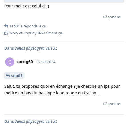
Pour moi c'est celui ci ;)
Répondre
seb01
a répondu à ça.
Nory
et
PoyPoy3469
aiment ça
.
Dans
Vends physogyra vert XL
cocog60
C
16 avr. 2024
seb01
Salut, tu proposes quoi en échange ? Je cherche un lps pour
mettre en bas du bac type lobo rouge ou trachy…
Répondre
Dans
Vends physogyra vert XL