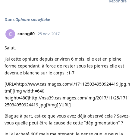
Répondre
Dans
Ophiure snowflake
cocog60
C
25 nov. 2017
Salut,
J'ai cette ophiure depuis environ 6 mois, elle est en pleine
forme cependant, à force de rester sous les pierres elle est
devenue blanche sur le corps :1-7:
[URL=http://www.casimages.com/i/171125034950924419.jpg.h
tml][img width=640
height=480]http://nsa39.casimages.com/img/2017/11/25/1711
25034950924419.jpg[/img][/URL]
Blague à part, est-ce que vous avez déjà observé cela ? Savez-
vous quelle peut être la cause de cette "dépigmentation" ?
Je l'ai acheté 60€ mais maintenant, je pense que je peux la