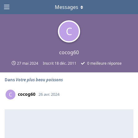
Messages
C
cocog60
27 mai 2024
Inscrit
18 déc. 2011
0
meilleure réponse
Dans
Votre plus beau poissons
cocog60
C
26 avr. 2024