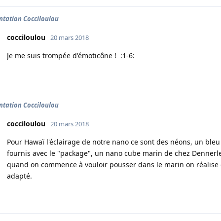
ntation Cocciloulou
cocciloulou
20 mars 2018
Je me suis trompée d'émoticône ! :1-6:
ntation Cocciloulou
cocciloulou
20 mars 2018
Pour Hawaï l'éclairage de notre nano ce sont des néons, un bleu 
fournis avec le "package", un nano cube marin de chez Dennerle
quand on commence à vouloir pousser dans le marin on réalise q
adapté.