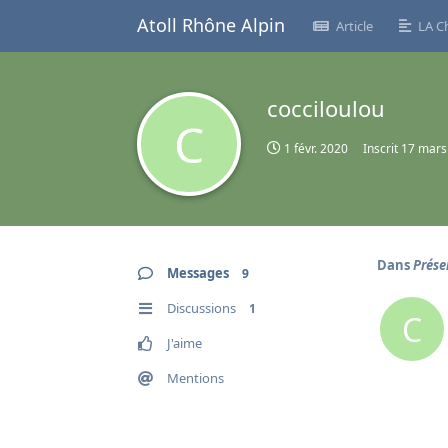
Atoll Rhône Alpin
Article
LA C
cocciloulou
C
1 févr. 2020
Inscrit
17 mars
Dans
Prése
Messages
9
Discussions
1
C
J'aime
Mentions