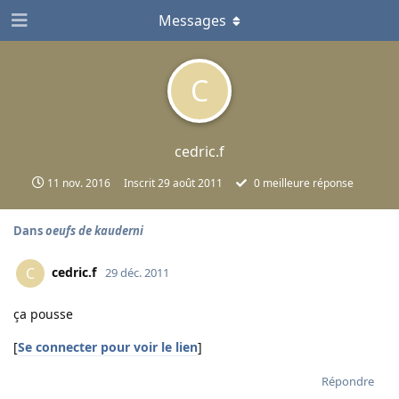
Messages
C
cedric.f
11 nov. 2016
Inscrit
29 août 2011
0
meilleure réponse
Dans
oeufs de kauderni
cedric.f
C
29 déc. 2011
ça pousse
[
Se connecter pour voir le lien
]
Répondre