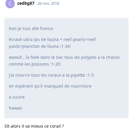
cedbg87
C
26 nov. 2018
bon je suis alle franco
écrasé ultra lps de fauna + reef pearls+reef
poids+plancton de fauna :1-34:
waouh , la folie dans le bac tous les polypes a la chasse
comme les poissons :1-20:
j'ai nourris tous les coraux a la pipette :1-5:
en espérant qu'il manquait de nourriture
a suivre
hawaii
Slt alors il va mieux ce corail ?