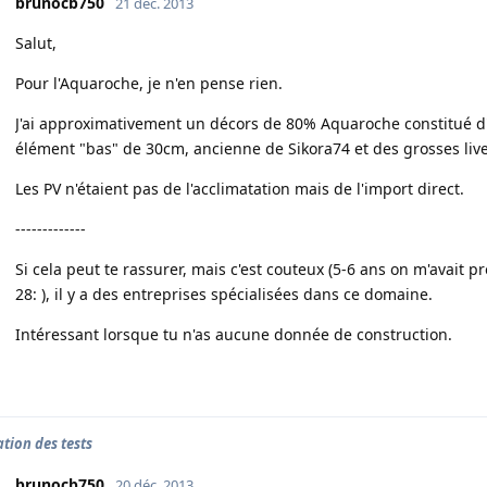
brunocb750
21 déc. 2013
Salut,
Pour l'Aquaroche, je n'en pense rien.
J'ai approximativement un décors de 80% Aquaroche constitué d'u
élément "bas" de 30cm, ancienne de Sikora74 et des grosses live
Les PV n'étaient pas de l'acclimatation mais de l'import direct.
-------------
Si cela peut te rassurer, mais c'est couteux (5-6 ans on m'avait 
28: ), il y a des entreprises spécialisées dans ce domaine.
Intéressant lorsque tu n'as aucune donnée de construction.
ation des tests
brunocb750
20 déc. 2013