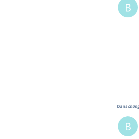
B
Dans
chan
B