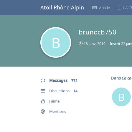
Atoll Rhône Alpin
Article
LA C
brunocb750
B
18 janv. 2019
Inscrit
22 jan
Dans
Ca cha
Messages
772
Discussions
14
B
J'aime
Mentions