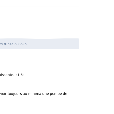
es tunze 6085???
issante. :1-6:
t avoir toujours au minima une pompe de
Répondre