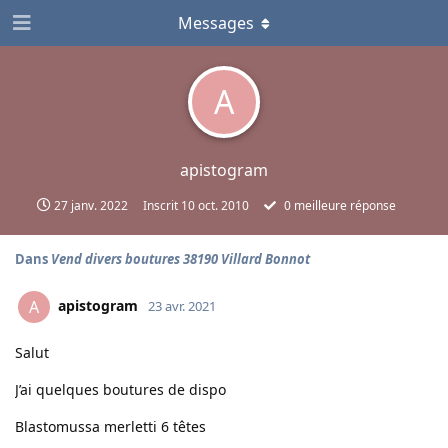
Messages
A
apistogram
27 janv. 2022
Inscrit
10 oct. 2010
0
meilleure réponse
Dans
Vend divers boutures 38190 Villard Bonnot
apistogram
A
23 avr. 2021
Salut
J’ai quelques boutures de dispo
Blastomussa merletti 6 têtes