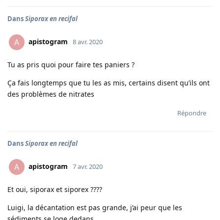
Dans
Siporax en recifal
apistogram
A
8 avr. 2020
Tu as pris quoi pour faire tes paniers ?
Ça fais longtemps que tu les as mis, certains disent qu’ils ont
des problèmes de nitrates
Répondre
Dans
Siporax en recifal
apistogram
A
7 avr. 2020
Et oui, siporax et siporex ????
Luigi, la décantation est pas grande, j’ai peur que les
sédiments se loge dedans,