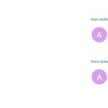
Dans
reche
A
Dans
reche
A