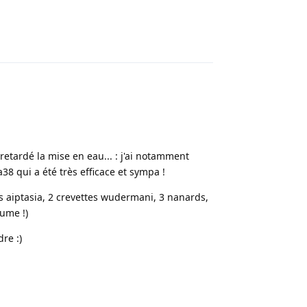
Répondre
retardé la mise en eau... : j'ai notamment
38 qui a été très efficace et sympa !
 aiptasia, 2 crevettes wudermani, 3 nanards,
lume !)
re :)
Répondre