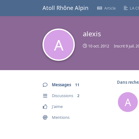
Atoll Rhône Alpin
Article
LA C
alexis
A
10 oct. 2012
Inscrit
9 juil. 
Dans
reche
Messages
11
Discussions
2
A
J'aime
Mentions