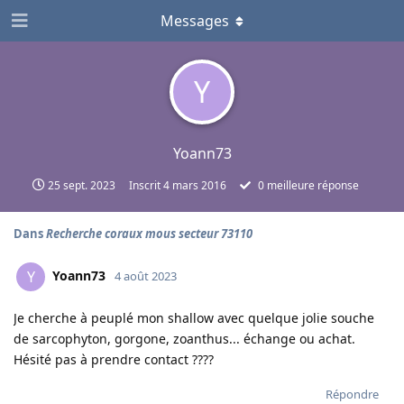
Messages
Y
Yoann73
25 sept. 2023
Inscrit
4 mars 2016
0
meilleure réponse
Dans
Recherche coraux mous secteur 73110
Yoann73
Y
4 août 2023
Je cherche à peuplé mon shallow avec quelque jolie souche
de sarcophyton, gorgone, zoanthus... échange ou achat.
Hésité pas à prendre contact ????
Répondre