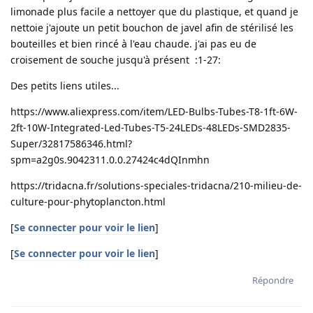
limonade plus facile a nettoyer que du plastique, et quand je
nettoie j'ajoute un petit bouchon de javel afin de stérilisé les
bouteilles et bien rincé à l'eau chaude. j'ai pas eu de
croisement de souche jusqu'à présent :1-27:
Des petits liens utiles...
https://www.aliexpress.com/item/LED-Bulbs-Tubes-T8-1ft-6W-
2ft-10W-Integrated-Led-Tubes-T5-24LEDs-48LEDs-SMD2835-
Super/32817586346.html?
spm=a2g0s.9042311.0.0.27424c4dQInmhn
https://tridacna.fr/solutions-speciales-tridacna/210-milieu-de-
culture-pour-phytoplancton.html
[
Se connecter pour voir le lien
]
[
Se connecter pour voir le lien
]
Répondre