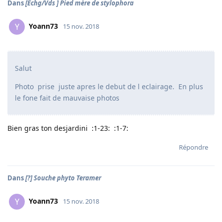
Dans
[Echg/Vds ] Pied mère de stylophora
Yoann73
Y
15 nov. 2018
Salut
Photo prise juste apres le debut de l eclairage. En plus
le fone fait de mauvaise photos
Bien gras ton desjardini :1-23: :1-7:
Répondre
Dans
[?] Souche phyto Teramer
Yoann73
Y
15 nov. 2018