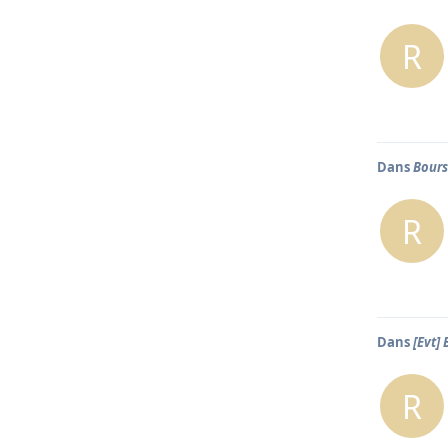
R
Dans
Bours
R
Dans
[Evt]
R