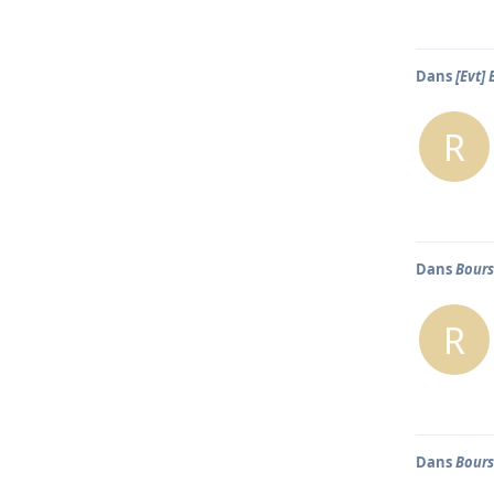
Dans
[Evt]
R
Dans
Bours
R
Dans
Bours