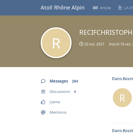
Atoll Rhône Alpin
Article
LA C
RECIFCHRISTOPH
R
20 oct. 2021
Inscrit
16 oct.
Dans
Bours
Messages
284
Discussions
4
R
J'aime
Mentions
Dans
Bours