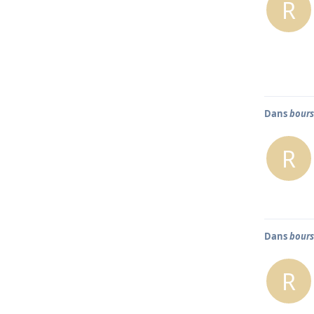
R
Dans
bours
R
Dans
bours
R