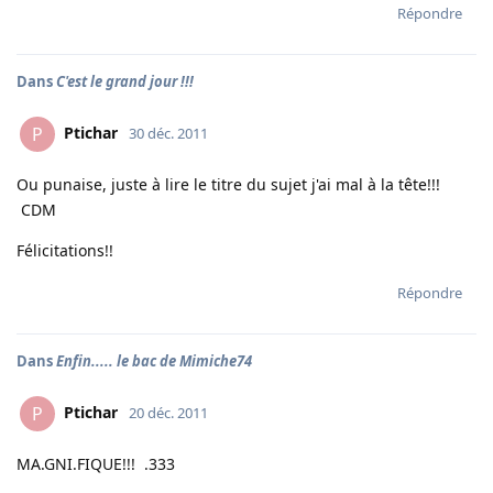
Répondre
Dans
C'est le grand jour !!!
Ptichar
P
30 déc. 2011
Ou punaise, juste à lire le titre du sujet j'ai mal à la tête!!!
CDM
Félicitations!!
Répondre
Dans
Enfin..... le bac de Mimiche74
Ptichar
P
20 déc. 2011
MA.GNI.FIQUE!!! .333