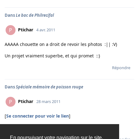
Dans
Le bac de Philrecifal
Ptichar
P
4 avr. 2011
AAAAA chouette on a droit de revoir les photos :|| :V)
Un projet vraiment superbe, et qui promet ::)
Répondre
Dans
Spéciale mémoire de poisson rouge
Ptichar
P
28 mars 2011
[
Se connecter pour voir le lien
]
lol
En poursuivant votre navigation sur le site,