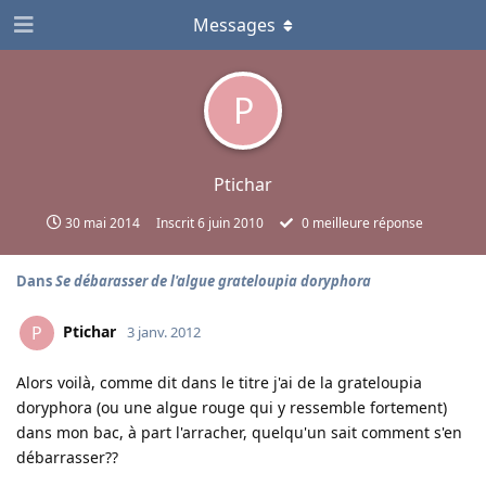
Messages
P
Ptichar
30 mai 2014
Inscrit
6 juin 2010
0
meilleure réponse
Dans
Se débarasser de l'algue grateloupia doryphora
Ptichar
P
3 janv. 2012
Alors voilà, comme dit dans le titre j'ai de la grateloupia
doryphora (ou une algue rouge qui y ressemble fortement)
dans mon bac, à part l'arracher, quelqu'un sait comment s'en
débarrasser??