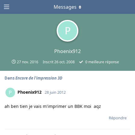
Messages
P
Phoenix912
27 nov. 2016
Inscrit
26 oct. 2008
0
meilleure réponse
Dans
Encore de l'impression 3D
Phoenix912
P
28 juin 2012
ah ben tien je vais m'imprimer un BBK moi aqz
Répondre