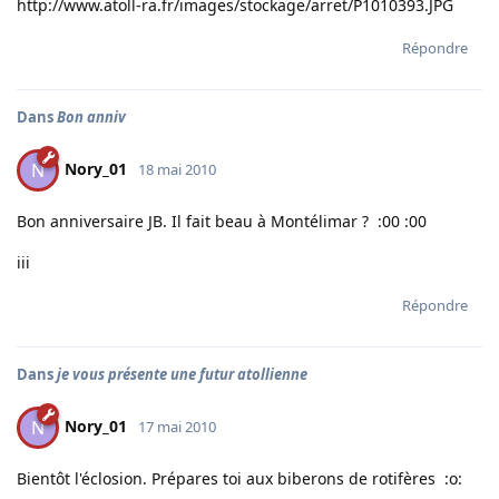
http://www.atoll-ra.fr/images/stockage/arret/P1010393.JPG
Répondre
Dans
Bon anniv
Nory_01
N
18 mai 2010
Bon anniversaire JB. Il fait beau à Montélimar ? :00 :00
iii
Répondre
Dans
je vous présente une futur atollienne
Nory_01
N
17 mai 2010
Bientôt l'éclosion. Prépares toi aux biberons de rotifères :o: