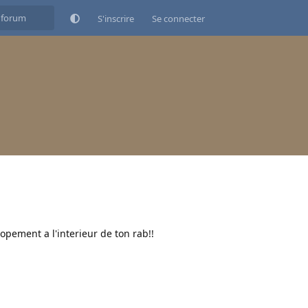
S'inscrire
Se connecter
opement a l'interieur de ton rab!!
Répondre