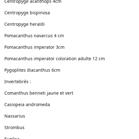
Centropyge acanthops 4cm
Centropyge bispinosa
Centropyge heraldi
Pomacanthus navarcus 4 cm
Pomacanthus imperator 3cm
Pomacanthus imperator coloration adulte 12 cm
Pygoplites diacanthus 6cm
Invertebrés :
Comanthus benneti jaune et vert
Casiopeia andromeda
Nassarius
Strombus
Euplica