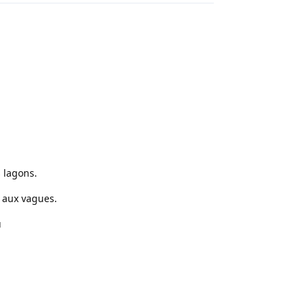
s lagons.
e aux vagues.
u