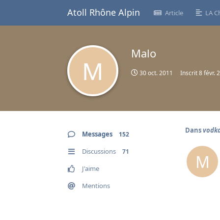
Atoll Rhône Alpin
Article
LA C
Malo
M
30 oct. 2011
Inscrit
8 févr. 
Dans
vodk
Messages
152
Discussions
71
M
J'aime
Mentions