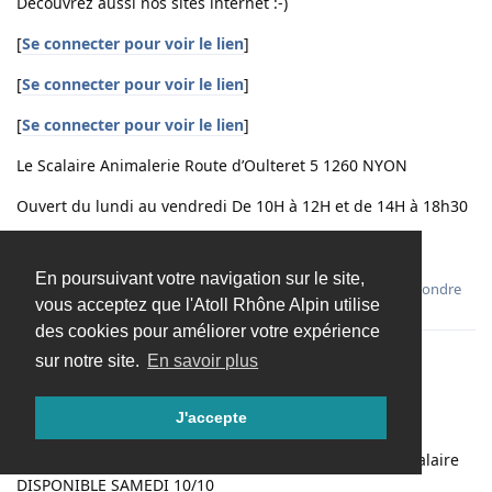
Découvrez aussi nos sites internet :-)
[
Se connecter pour voir le lien
]
[
Se connecter pour voir le lien
]
[
Se connecter pour voir le lien
]
Le Scalaire Animalerie Route d’Oulteret 5 1260 NYON
Ouvert du lundi au vendredi De 10H à 12H et de 14H à 18h30
Le Samedi De 9H à 17H non stop
En poursuivant votre navigation sur le site,
Répondre
vous acceptez que l'Atoll Rhône Alpin utilise
des cookies pour améliorer votre expérience
Dans
Arrivage DE BENITIERS COLORES Au SCALAIRE
sur notre site.
En savoir plus
Lescalaire
L
8 oct. 2015
J'accepte
Nouvel arrivage de Bénitiers, poissons et coraux au Scalaire
DISPONIBLE SAMEDI 10/10