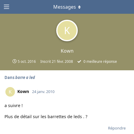
Messages
K
Kown
5 oct. 2016
Inscrit
21 févr. 2008
0
meilleure réponse
Dans
barre a led
Kown
K
24 janv. 2010
a suivre !
Plus de détail sur les barrettes de leds . ?
Répondre