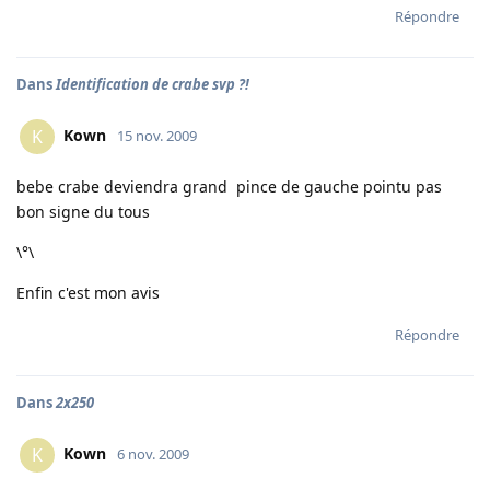
Répondre
Dans
Identification de crabe svp ?!
Kown
K
15 nov. 2009
bebe crabe deviendra grand pince de gauche pointu pas
bon signe du tous
\°\
Enfin c'est mon avis
Répondre
Dans
2x250
Kown
K
6 nov. 2009