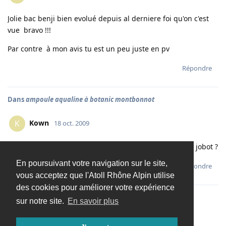
Jolie bac benji bien evolué depuis al derniere foi qu'on c'est
vue bravo !!!
Par contre à mon avis tu est un peu juste en pv
Répondre
Dans
ampoule aqualine à botanic montbonnot
Kown
K
18 oct. 2009
tu pourai m'envoyer le tarif des aqualine E40 250w stp jobot ?
En poursuivant votre navigation sur le site,
Répondre
vous acceptez que l'Atoll Rhône Alpin utilise
des cookies pour améliorer votre expérience
sur notre site.
En savoir plus
Charger davantage