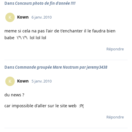
Dans
Concours photo de fin d'année !!!!
Kown
K
6 janv. 2010
meme si cela na pas l'air de t'enchanter il le faudra bien
babe \°\ \°\ lol lol lol
Répondre
Dans
Commande groupée Mare Nostrum par jeremy3438
Kown
K
5 janv. 2010
du news ?
car impossible d'aller sur le site web :P(
Répondre