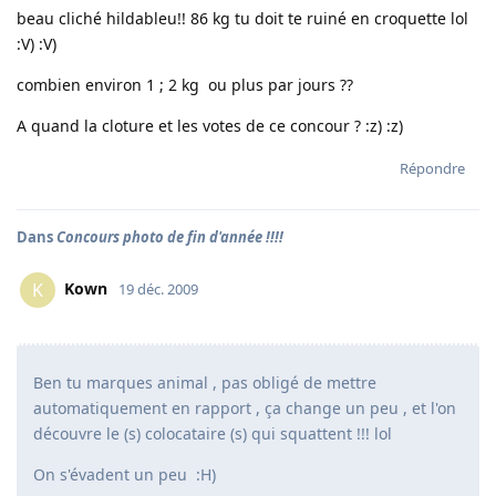
beau cliché hildableu!! 86 kg tu doit te ruiné en croquette lol
:V) :V)
combien environ 1 ; 2 kg ou plus par jours ??
A quand la cloture et les votes de ce concour ? :z) :z)
Répondre
Dans
Concours photo de fin d'année !!!!
Kown
K
19 déc. 2009
Ben tu marques animal , pas obligé de mettre
automatiquement en rapport , ça change un peu , et l'on
découvre le (s) colocataire (s) qui squattent !!! lol
On s'évadent un peu :H)