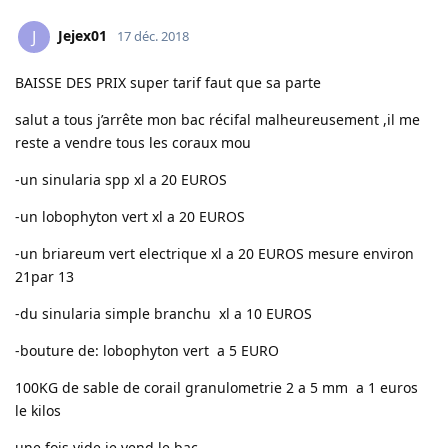
Jejex01
J
17 déc. 2018
BAISSE DES PRIX super tarif faut que sa parte
salut a tous j’arrête mon bac récifal malheureusement ,il me
reste a vendre tous les coraux mou
-un sinularia spp xl a 20 EUROS
-un lobophyton vert xl a 20 EUROS
-un briareum vert electrique xl a 20 EUROS mesure environ
21par 13
-du sinularia simple branchu xl a 10 EUROS
-bouture de: lobophyton vert a 5 EURO
100KG de sable de corail granulometrie 2 a 5 mm a 1 euros
le kilos
une fois vide je vend le bac