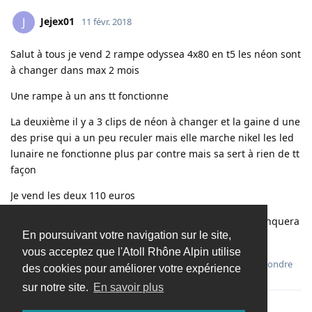
Jejex01
J
11 févr. 2018
Salut à tous je vend 2 rampe odyssea 4x80 en t5 les néon sont
à changer dans max 2 mois
Une rampe à un ans tt fonctionne
La deuxième il y a 3 clips de néon à changer et la gaine d une
des prise qui a un peu reculer mais elle marche nikel les led
lunaire ne fonctionne plus par contre mais sa sert à rien de tt
façon
Je vend les deux 110 euros
Vendu avec support de cuve et kit de suspension il manquera
En poursuivant votre navigation sur le site,
juste 2 cable en acier
vous acceptez que l'Atoll Rhône Alpin utilise
Répondre
des cookies pour améliorer votre expérience
sur notre site.
En savoir plus