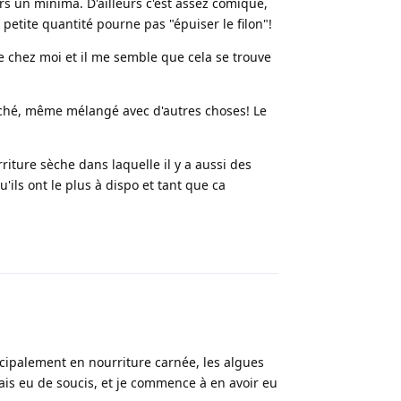
urs un minima. D'ailleurs c'est assez comique,
 petite quantité pourne pas "épuiser le filon"!
de chez moi et il me semble que cela se trouve
uché, même mélangé avec d'autres choses! Le
riture sèche dans laquelle il y a aussi des
u'ils ont le plus à dispo et tant que ca
Répondre
cipalement en nourriture carnée, les algues
mais eu de soucis, et je commence à en avoir eu