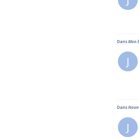
J
Dans
Mon b
J
Dans
Nouve
J