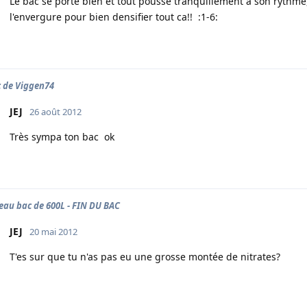
Le bac se porte bien et tout pousse tranquillement à son rythme
l'envergure pour bien densifier tout ca!! :1-6:
c de Viggen74
JEJ
26 août 2012
Très sympa ton bac ok
au bac de 600L - FIN DU BAC
JEJ
20 mai 2012
T'es sur que tu n'as pas eu une grosse montée de nitrates?