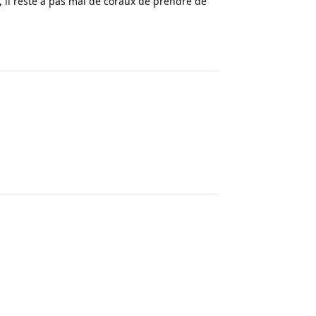
, il reste à pas mal de coraux de prendre de
Répondre
Répondre
Répondre