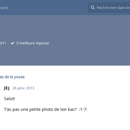
harte
 2011
0
meilleure réponse
res de la yaute.
JEJ
26 janv. 2013
Salut!
T'as pas une petite photo de ton bac? :1-7: