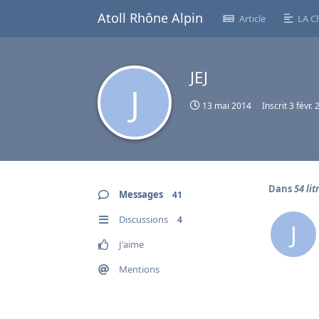
Atoll Rhône Alpin
Article
LA C
JEJ
J
13 mai 2014
Inscrit
3 févr.
Dans
54 lit
Messages
41
Discussions
4
J
J'aime
Mentions