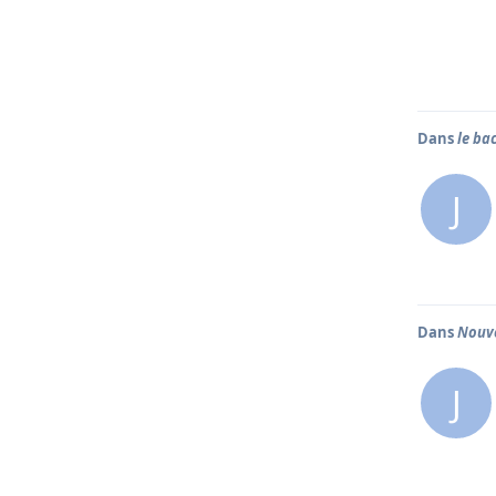
Dans
le ba
J
Dans
Nouve
J