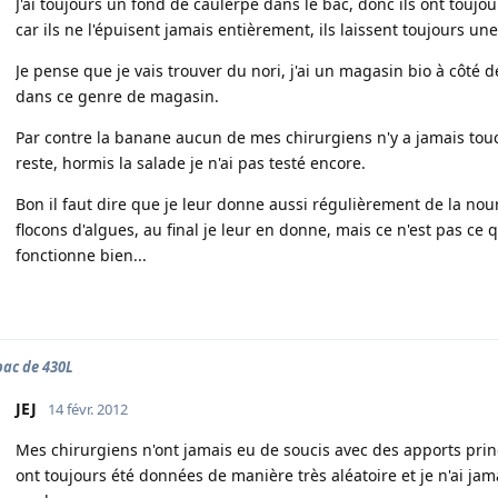
J'ai toujours un fond de caulerpe dans le bac, donc ils ont toujo
car ils ne l'épuisent jamais entièrement, ils laissent toujours une
Je pense que je vais trouver du nori, j'ai un magasin bio à côté 
dans ce genre de magasin.
Par contre la banane aucun de mes chirurgiens n'y a jamais to
reste, hormis la salade je n'ai pas testé encore.
Bon il faut dire que je leur donne aussi régulièrement de la nour
flocons d'algues, au final je leur en donne, mais ce n'est pas ce q
fonctionne bien...
ac de 430L
JEJ
14 févr. 2012
Mes chirurgiens n'ont jamais eu de soucis avec des apports prin
ont toujours été données de manière très aléatoire et je n'ai ja