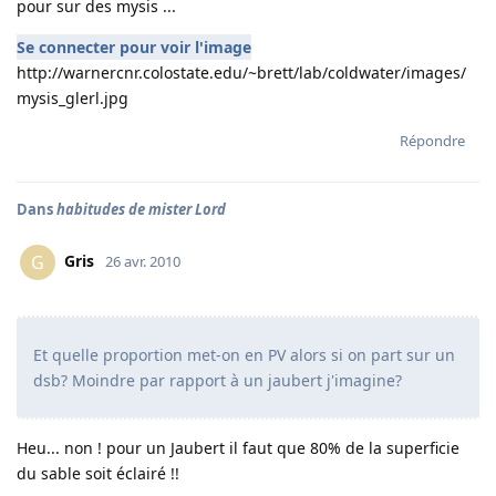
pour sur des mysis ...
Se connecter pour voir l'image
http://warnercnr.colostate.edu/~brett/lab/coldwater/images/
mysis_glerl.jpg
Répondre
Dans
habitudes de mister Lord
Gris
G
26 avr. 2010
Et quelle proportion met-on en PV alors si on part sur un
dsb? Moindre par rapport à un jaubert j'imagine?
Heu... non ! pour un Jaubert il faut que 80% de la superficie
du sable soit éclairé !!