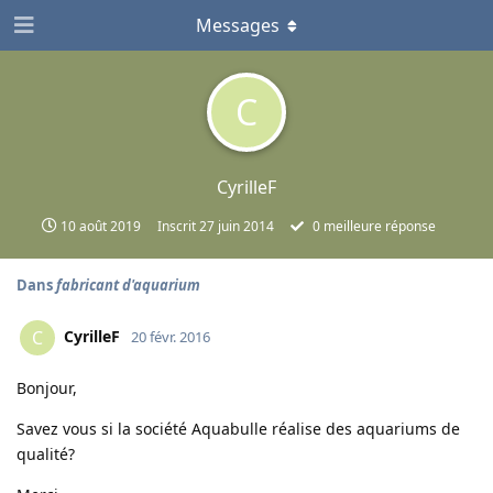
Messages
C
CyrilleF
10 août 2019
Inscrit
27 juin 2014
0
meilleure réponse
Dans
fabricant d'aquarium
CyrilleF
C
20 févr. 2016
Bonjour,
Savez vous si la société Aquabulle réalise des aquariums de
qualité?