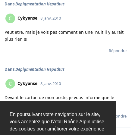
Dans
Depigmentation Hepathus
Cykyanse
C
8 janv. 2010
Peut etre, mais je vois pas comment en une nuit il y aurait
plus rien !!!
Répondre
Dans
Depigmentation Hepathus
Cykyanse
C
8 janv. 2010
Devant le carton de mon poste, je vous informe que le
poisson va bien.. Plus rien :V) Pourquoi? Je sais pas..
En poursuivant votre navigation sur le site,
Répondre
vous acceptez que l'Atoll Rhône Alpin utilise
des cookies pour améliorer votre expérience