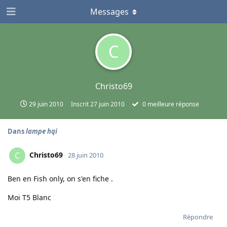
Messages
C
Christo69
29 juin 2010
Inscrit
27 juin 2010
0
meilleure réponse
Dans
lampe hqi
Christo69
C
28 juin 2010
Ben en Fish only, on s'en fiche .
Moi T5 Blanc
Répondre