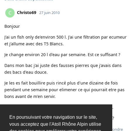
Christo69
C
27 juin 2010
Bonjour
J'ai un fish only de'environ 500 l. J'ai une filtration par ecumeur
et j'allume avec des T5 Blancs.
Je change environ 20 l d'eau par semaine. Est ce suffisant ?
Dans mon bac j'ai juste des fausses pierres que j'avais dans
des bacs d'eau douce.
Je les es fait bouillire puis rincé plus d'une dizaine de fois
pendant une semaine pour elimener ce qui pourrait etre pas
bons avant de m'en servir.
J'aimerai metre des graine de paletuvier dans mon bac.
En poursuivant votre navigation sur le site,
Pensé vous que c'est bon pour un bac comme le mie,n ?
vous acceptez que l'Atoll Rhône Alpin utilise
Répondre