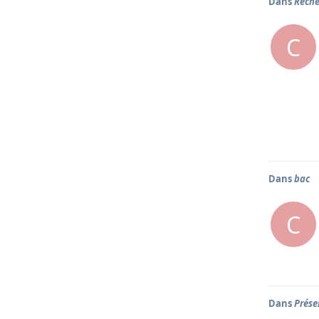
Dans
Reche
C
Dans
bac
C
Dans
Prése