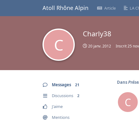
Atoll Rhône Alpin
Article
LA C
Charly38
C
20 janv. 2012
Inscrit
25 nov
Dans
Prése
Messages
21
Discussions
2
C
J'aime
Mentions