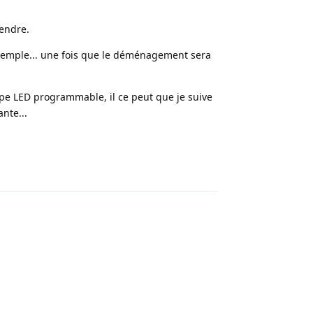
endre.
 exemple... une fois que le déménagement sera
pe LED programmable, il ce peut que je suive
nte...
Répondre
Répondre