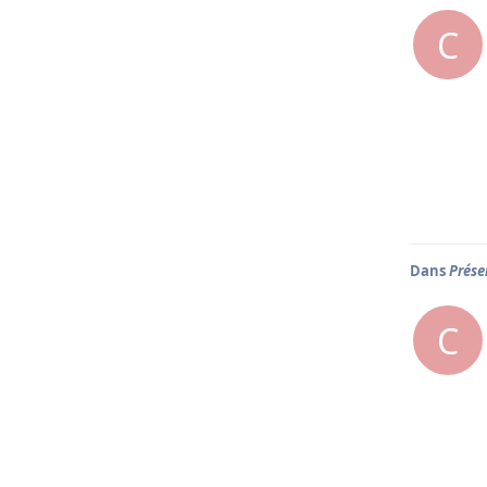
C
Dans
Prése
C