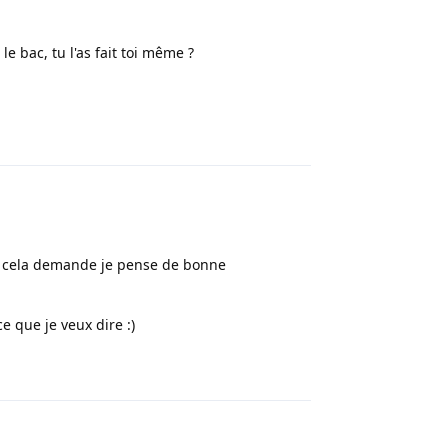
e bac, tu l'as fait toi même ?
Répondre
e cela demande je pense de bonne
e que je veux dire :)
Répondre