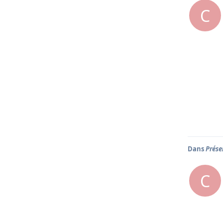
C
Dans
Prése
C