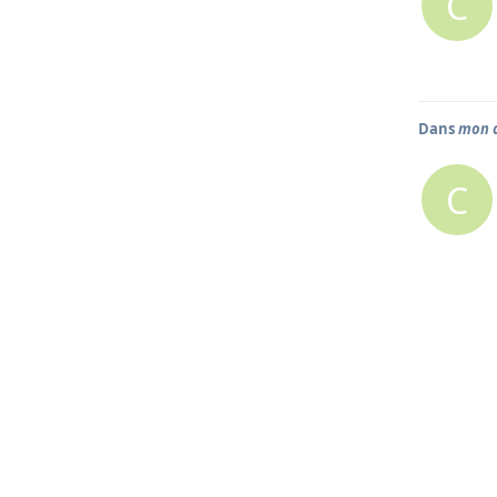
C
Dans
mon c
C