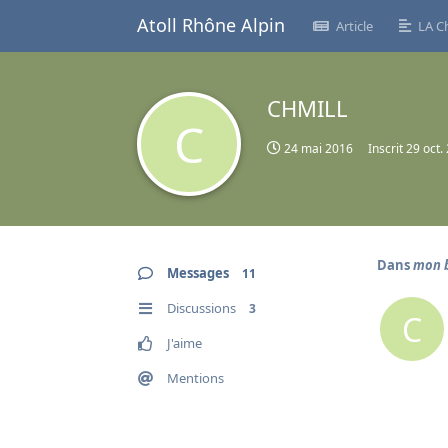
Atoll Rhône Alpin
Article
LA C
CHMILL
C
24 mai 2016
Inscrit
29 oct.
Dans
mon b
Messages
11
Discussions
3
C
J'aime
Mentions