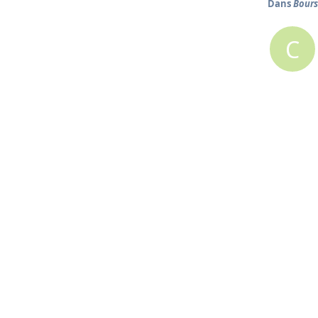
Dans
Bour
C