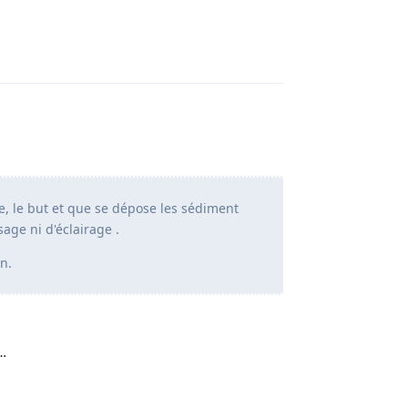
Répondre
e, le but et que se dépose les sédiment
age ni d'éclairage .
n.
é…
Répondre