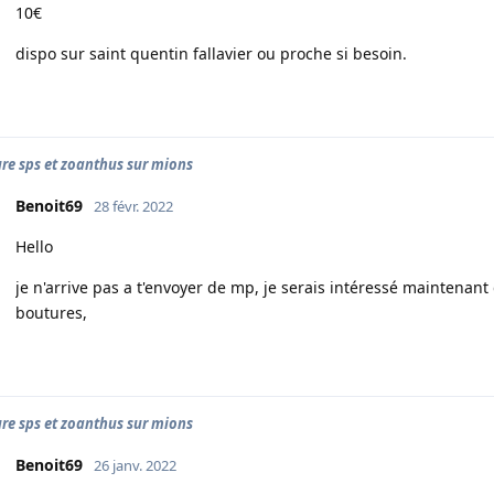
10€
dispo sur saint quentin fallavier ou proche si besoin.
re sps et zoanthus sur mions
Benoit69
28 févr. 2022
Hello
je n'arrive pas a t'envoyer de mp, je serais intéressé maintena
boutures,
re sps et zoanthus sur mions
Benoit69
26 janv. 2022