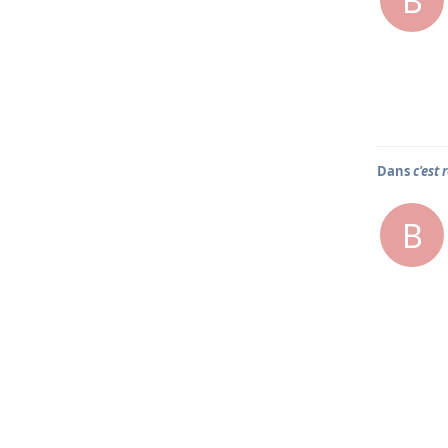
B
Dans
c'est 
B