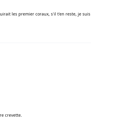
it les premier coraux, s'il t'en reste, je suis
Répondre
re crevette.
Répondre