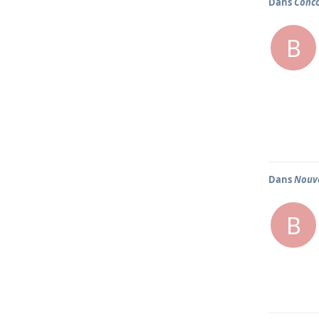
Dans
Concou
B
Dans
Nouvea
B