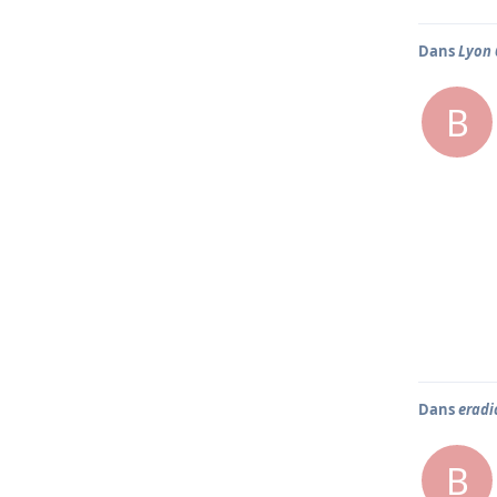
Dans
Lyon 
B
Dans
eradi
B