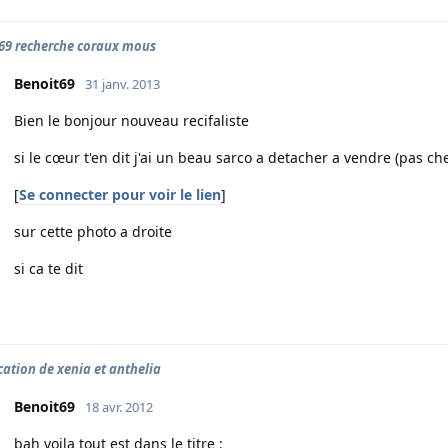
69 recherche coraux mous
Benoit69
31 janv. 2013
Bien le bonjour nouveau recifaliste
si le cœur t'en dit j'ai un beau sarco a detacher a vendre (pas cher
[
Se connecter pour voir le lien
]
sur cette photo a droite
si ca te dit
cation de xenia et anthelia
Benoit69
18 avr. 2012
bah voila tout est dans le titre :