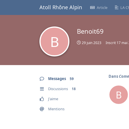
Atoll Rhône Alpin
Article
LA C
Benoit69
B
29 juin 2023
Inscrit
17 mai
Dans
Come
Messages
59
Discussions
18
B
J'aime
Mentions