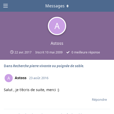
Messages
A
Astoss
22 avr. 2017
Inscrit
10 mai 2009
0
meilleure réponse
Dans
Recherche pierre vivante ou poignée de sable.
Astoss
A
23 août 2016
Salut , je t'écris de suite, merci :)
Répondre