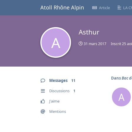
Atoll Rhône Alpin
Article
LA C
Asthur
A
31 mars 2017
Inscrit
25 ao
Dans
Bac d
Messages
11
Discussions
1
A
J'aime
Mentions