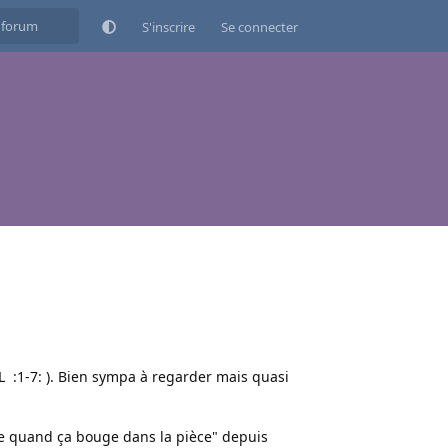
S'inscrire
Se connecter
0L :1-7: ). Bien sympa à regarder mais quasi
sse quand ça bouge dans la pièce" depuis