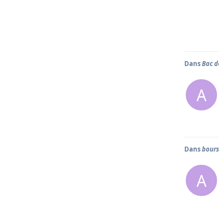
Dans
Bac d
A
Dans
bours
A