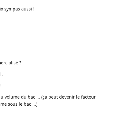
ix sympas aussi !
Répondre
ercialisé ?
l.
!
 au volume du bac ... (ça peut devenir le facteur
me sous le bac ...)
Répondre