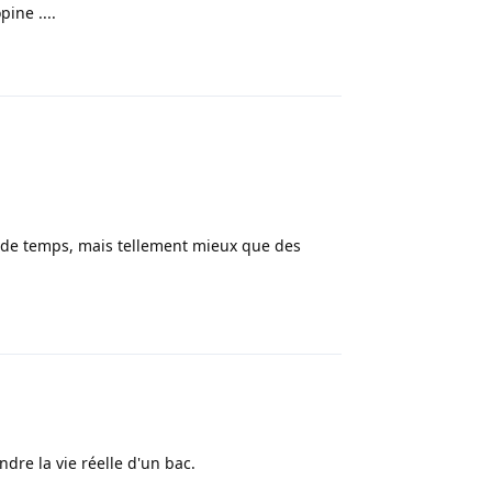
ine ....
Répondre
s de temps, mais tellement mieux que des
Répondre
dre la vie réelle d'un bac.