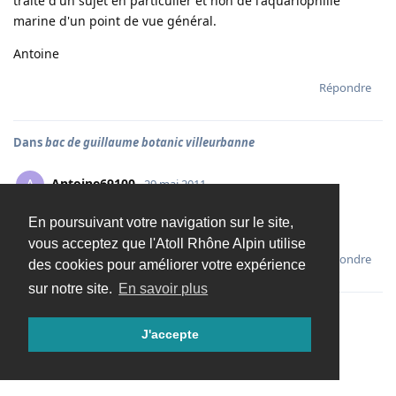
traite d'un sujet en particulier et non de l'aquariophilie
marine d'un point de vue général.
Antoine
Répondre
Dans
bac de guillaume botanic villeurbanne
Antoine69100
A
29 mai 2011
En poursuivant votre navigation sur le site,
Encore une fois c'est d'une pure splendeur!
vous acceptez que l'Atoll Rhône Alpin utilise
Répondre
des cookies pour améliorer votre expérience
sur notre site.
En savoir plus
J'accepte