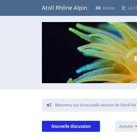
Atoll Rhône Alpin
Article
LA C
Bienvenu sur la nouvelle version de l'Atoll-RA
Nouvelle discussion
Activité