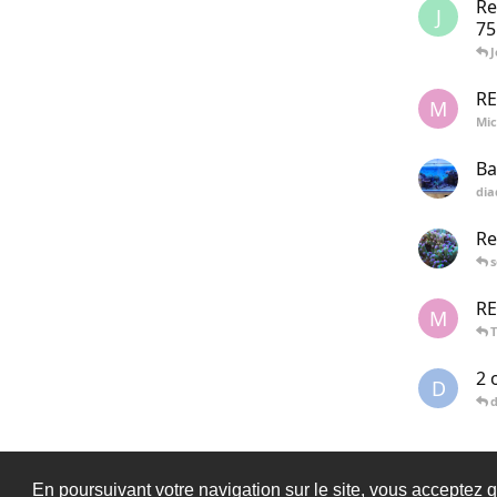
Re
J
75
J
R
M
Mic
Ba
di
Re
RE
M
T
2 
D
d
En poursuivant votre navigation sur le site, vous acceptez q