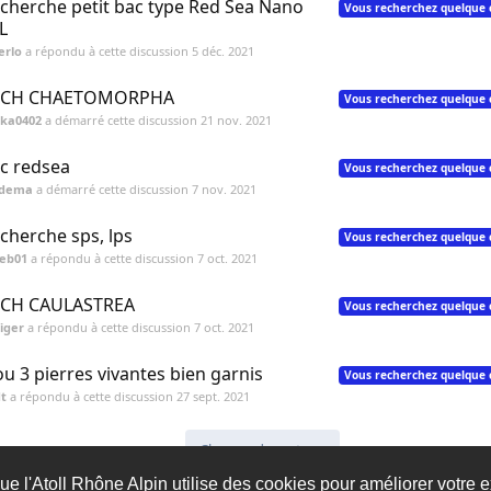
cherche petit bac type Red Sea Nano
Vous recherchez quelque 
L
erlo
a répondu à cette discussion
5 déc. 2021
ECH CHAETOMORPHA
Vous recherchez quelque 
ka0402
a démarré cette discussion
21 nov. 2021
c redsea
Vous recherchez quelque 
adema
a démarré cette discussion
7 nov. 2021
cherche sps, lps
Vous recherchez quelque 
seb01
a répondu à cette discussion
7 oct. 2021
CH CAULASTREA
Vous recherchez quelque 
iger
a répondu à cette discussion
7 oct. 2021
ou 3 pierres vivantes bien garnis
Vous recherchez quelque 
t
a répondu à cette discussion
27 sept. 2021
Charger davantage
ue l'Atoll Rhône Alpin utilise des cookies pour améliorer votre e