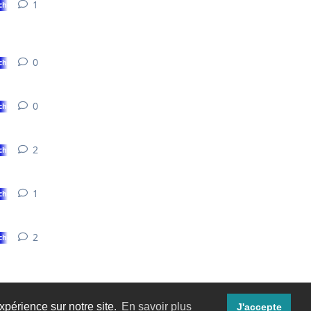
1
1
réponse
chose ?
0
0
réponse
chose ?
0
0
réponse
chose ?
2
2
réponses
chose ?
1
1
réponse
chose ?
2
2
réponses
chose ?
xpérience sur notre site.
En savoir plus
J'accepte