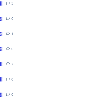
5
5
réponses
chose ?
0
0
réponse
chose ?
1
1
réponse
chose ?
0
0
réponse
chose ?
2
2
réponses
chose ?
0
0
réponse
chose ?
0
0
réponse
chose ?