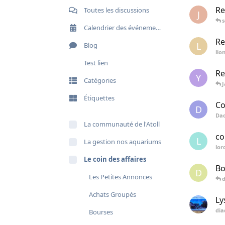
Re
Toutes les discussions
J
Calendrier des événements
Re
L
Blog
lio
Test lien
Re
Y
Catégories
Étiquettes
Co
D
Da
La communauté de l'Atoll
co
L
La gestion nos aquariums
lor
Le coin des affaires
Bo
D
Les Petites Annonces
Achats Groupés
Ly
di
Bourses