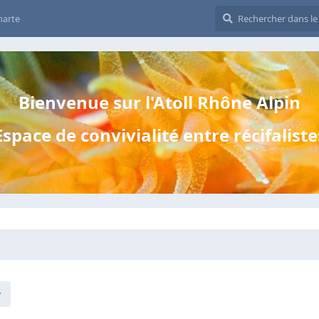
harte
Bienvenue sur l'Atoll Rhône Alpin
Espace de convivialité entre récifaliste