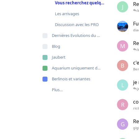
Vous recherchez quelque chose ?
Re
J
Les arrivages
Fu
Discussion avec les PRO
di
Dernières Evolutions du site
Re
M
Blog
Jaubert
c'e
B
Aquarium uniquement de poissons
Ben
Berlinois et variantes
je
L
Plus…
co
R
ric
Re
G
gig