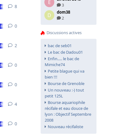
E
3
8
8
réponses
 recherchez quelque chose ?
dom38
D
2
0
0
réponse
 recherchez quelque chose ?
Discussions actives
2
2
réponses
bac de seb01
chose ?
Le bac de Dadou01
Enfin..... le bac de
Mimiche74
0
0
réponse
chose ?
Petite blague qui va
bien !!!
Bourse de Grenoble
0
0
réponse
chose ?
Un nouveau :-) tout
petit 125L
Bourse aquariophile
4
4
réponses
chose ?
récifale et eau douce de
lyon : Objectif Septembre
2008
0
0
réponse
chose ?
Nouveau récifaliste