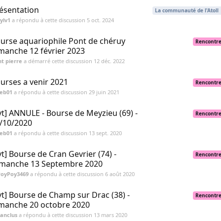
ésentation
La communauté de l'Atoll
ylv1
a répondu à cette discussion
5 oct. 2024
urse aquariophile Pont de chéruy
Rencontr
manche 12 février 2023
nt pierre
a démarré cette discussion
12 déc. 2022
urses a venir 2021
Rencontr
seb01
a répondu à cette discussion
29 juin 2021
vt] ANNULE - Bourse de Meyzieu (69) -
Rencontr
/10/2020
seb01
a répondu à cette discussion
13 sept. 2020
vt] Bourse de Cran Gevrier (74) -
Rencontr
manche 13 Septembre 2020
PoyPoy3469
a répondu à cette discussion
6 août 2020
vt] Bourse de Champ sur Drac (38) -
Rencontr
manche 20 octobre 2020
anclus
a répondu à cette discussion
13 mars 2020