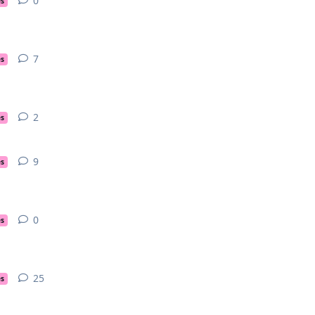
0
0
réponse
es
7
7
réponses
es
2
2
réponses
es
9
9
réponses
es
0
0
réponse
es
25
25
réponses
es