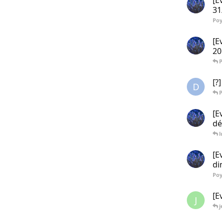
[E
31
Po
[E
20
[?
D
[E
dé
l
[E
di
Po
[E
J