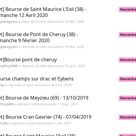
vt] Bourse de Saint Maurice L'Exil (38) -
Rencontr
manche 12 Avril 2020
apistogram
a répondu à cette discussion
19 févr. 2020
vt] Bourse de Pont de Cheruy (38) -
Rencontr
manche 9 février 2020
apistogram
a répondu à cette discussion
19 févr. 2020
vt]Bourse pont de cheruy
Rencontr
PoyPoy3469
a répondu à cette discussion
30 janv. 2020
urse champs sur drac et Eybens
Rencontr
abp
a répondu à cette discussion
20 nov. 2019
vt] Bourse de Meyzieu (69) - 13/10/2019
Rencontr
yPoy3469
a démarré cette discussion
17 sept. 2019
vt] Bourse Cran Gevrier (74) - 07/04/2019
Rencontr
OLI26
a répondu à cette discussion
1 avr. 2019