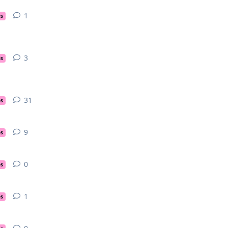
1
1
réponse
es
3
3
réponses
es
31
31
réponses
es
9
9
réponses
es
0
0
réponse
es
1
1
réponse
es