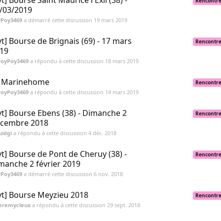
vt] Bourse Saint Maurice l'Exil (38) -
Rencontr
/03/2019
yPoy3469
a démarré cette discussion
19 mars 2019
vt] Bourse de Brignais (69) - 17 mars
Rencontr
19
PoyPoy3469
a répondu à cette discussion
18 mars 2019
] Marinehome
Rencontr
PoyPoy3469
a répondu à cette discussion
14 mars 2019
vt] Bourse Ebens (38) - Dimanche 2
Rencontr
cembre 2018
uidgi
a répondu à cette discussion
4 déc. 2018
vt] Bourse de Pont de Cheruy (38) -
Rencontr
manche 2 février 2019
yPoy3469
a démarré cette discussion
6 nov. 2018
vt] Bourse Meyzieu 2018
Rencontr
jeremycleux
a répondu à cette discussion
29 sept. 2018