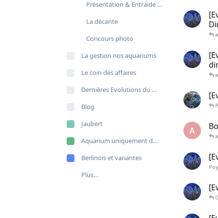
Présentation & Entraide entre membres
[E
La décante
Di
Concours photo
[E
La gestion nos aquariums
di
Le coin des affaires
Dernières Evolutions du site
[E
Blog
Jaubert
Bo
A
Aquarium uniquement de poissons
[E
Berlinois et variantes
Po
Plus…
[E