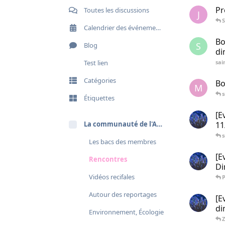
Pr
Toutes les discussions
J
S
Calendrier des événements
Bo
S
Blog
di
Test lien
sai
Catégories
Bo
M
Étiquettes
[E
La communauté de l'Atoll
11
Les bacs des membres
[E
Rencontres
Di
Vidéos recifales
Autour des reportages
[E
di
Environnement, Écologie
Z