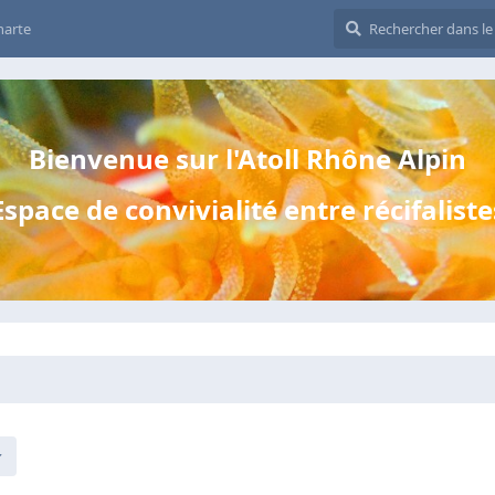
harte
Bienvenue sur l'Atoll Rhône Alpin
Espace de convivialité entre récifaliste