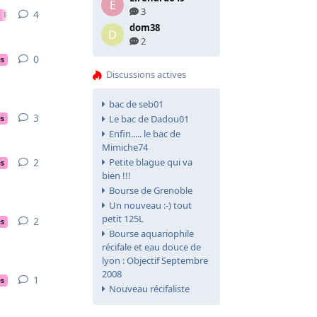
E
3
4
4
réponses
Rencontres
dom38
D
2
0
0
réponse
es
Discussions actives
bac de seb01
3
3
réponses
Le bac de Dadou01
es
Enfin..... le bac de
Mimiche74
2
2
réponses
Petite blague qui va
es
bien !!!
Bourse de Grenoble
Un nouveau :-) tout
petit 125L
2
2
réponses
es
Bourse aquariophile
récifale et eau douce de
lyon : Objectif Septembre
2008
1
1
réponse
es
Nouveau récifaliste