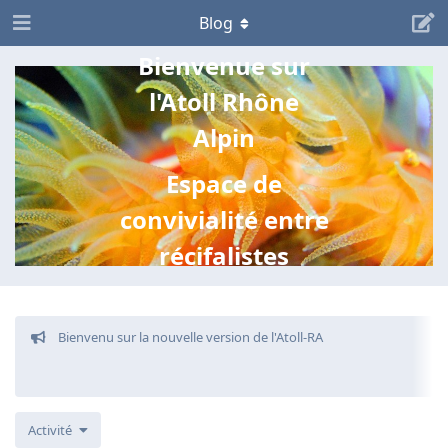
Blog
Bienvenue sur
l'Atoll Rhône
Alpin
Espace de
convivialité entre
récifalistes
Bienvenu sur la nouvelle version de l'Atoll-RA
Activité