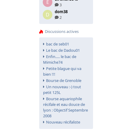
E
3
dom38
D
2
Discussions actives
bac de seb01
Le bac de Dadou01
Enfin..... le bac de
Mimiche74
Petite blague qui va
bien !!!
Bourse de Grenoble
Un nouveau :-) tout
petit 125L
Bourse aquariophile
récifale et eau douce de
lyon : Objectif Septembre
2008
Nouveau récifaliste