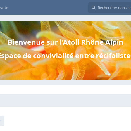
harte
Bienvenue sur l'Atoll Rhône Alpin
Espace de convivialité entre récifaliste