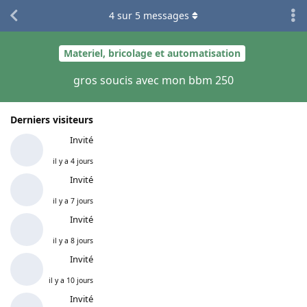
4
sur
5
messages
Materiel, bricolage et automatisation
gros soucis avec mon bbm 250
Derniers visiteurs
Invité
il y a 4 jours
Invité
il y a 7 jours
Invité
il y a 8 jours
Invité
il y a 10 jours
Invité