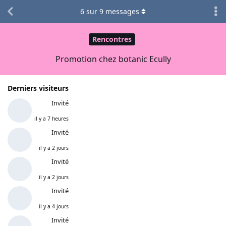
6
sur
9
messages
Rencontres
Promotion chez botanic Ecully
Derniers visiteurs
Invité
il y a 7 heures
Invité
il y a 2 jours
Invité
il y a 2 jours
Invité
il y a 4 jours
Invité