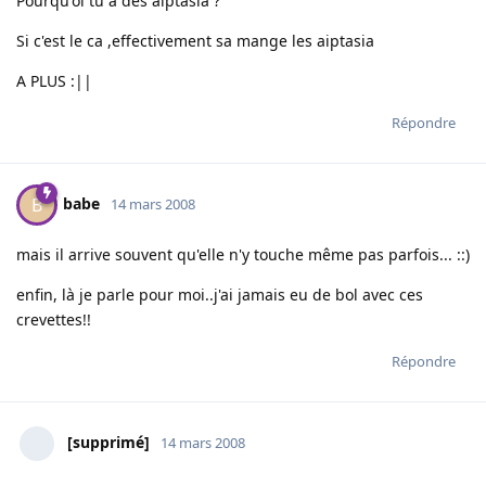
Pourqu'oi tu a des aiptasia ?
Si c'est le ca ,effectivement sa mange les aiptasia
A PLUS :||
Répondre
babe
B
14 mars 2008
mais il arrive souvent qu'elle n'y touche même pas parfois... ::)
enfin, là je parle pour moi..j'ai jamais eu de bol avec ces
crevettes!!
Répondre
[supprimé]
14 mars 2008