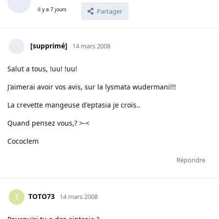
il y a 7 jours
Partager
[supprimé]
14 mars 2008
Salut a tous, !uu! !uu!
J'aimerai avoir vos avis, sur la lysmata wudermani!!!
La crevette mangeuse d'eptasia je crois..
Quand pensez vous,? >-<
Cococlem
Répondre
TOTO73
T
14 mars 2008