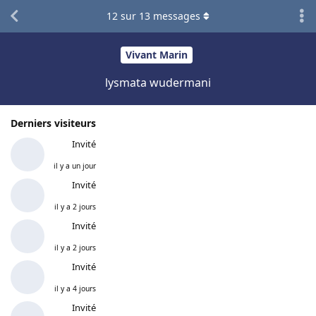
12
sur
13
messages
Vivant Marin
lysmata wudermani
Derniers visiteurs
Invité
il y a un jour
Invité
il y a 2 jours
Invité
il y a 2 jours
Invité
il y a 4 jours
Invité