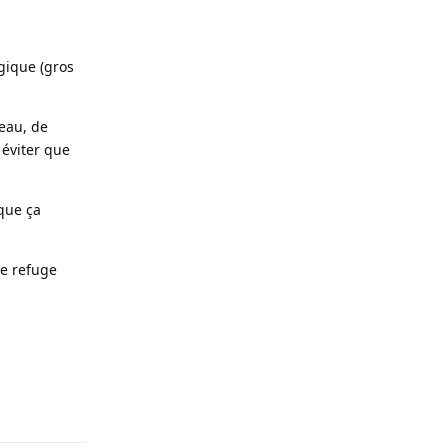
gique (gros
'eau, de
 éviter que
 que ça
de refuge
Répondre