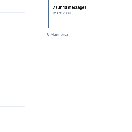
Répondre
7
sur
10
messages
mars 2008
Maintenant
Répondre
Répondre