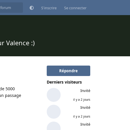
S'inscrire
Se connecter
r Valence :)
Répondre
Derniers visiteurs
 de 5000
Invité
 un passage
il y a 2 jours
Invité
il y a 2 jours
Invité