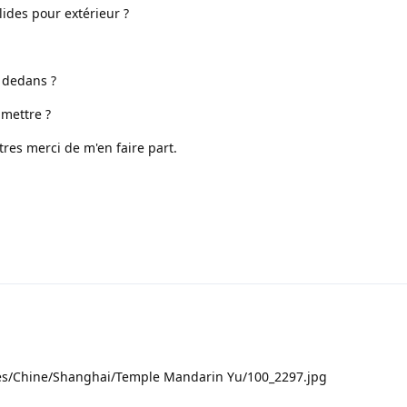
lides pour extérieur ?
 dedans ?
 mettre ?
res merci de m'en faire part.
ges/Chine/Shanghai/Temple Mandarin Yu/100_2297.jpg