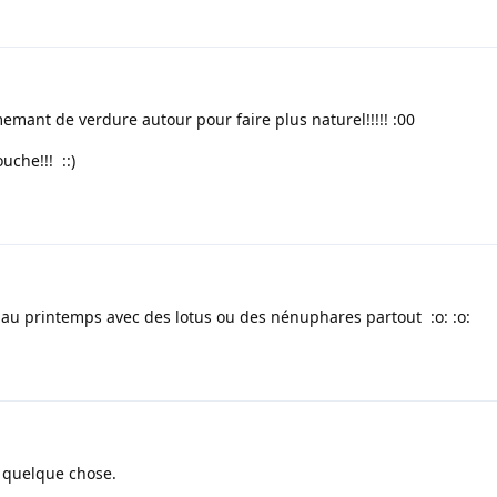
ant de verdure autour pour faire plus naturel!!!!! :00
uche!!! ::)
ne au printemps avec des lotus ou des nénuphares partout :o: :o:
e quelque chose.