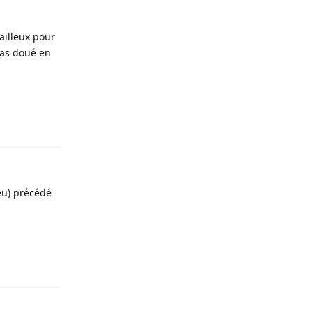
ailleux pour
pas doué en
Répondre
eu) précédé
Répondre