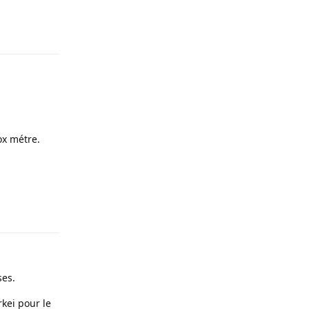
Répondre
ox métre.
Répondre
ses.
kei pour le