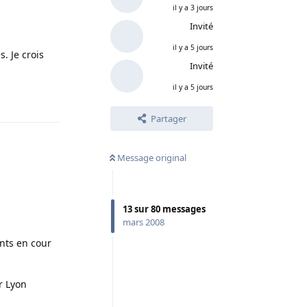
il y a 3 jours
Invité
il y a 5 jours
. Je crois
Invité
il y a 5 jours
Répondre
Partager
Message original
13
sur
80
messages
mars 2008
ents en cour
r Lyon