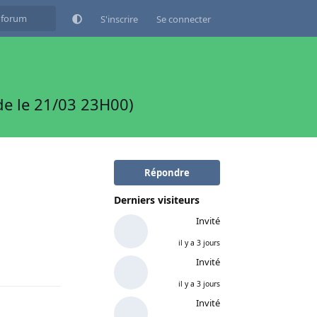
S'inscrire
Se connecter
e le 21/03 23H00)
Répondre
Derniers visiteurs
Invité
il y a 3 jours
Répondre
Invité
il y a 3 jours
Invité