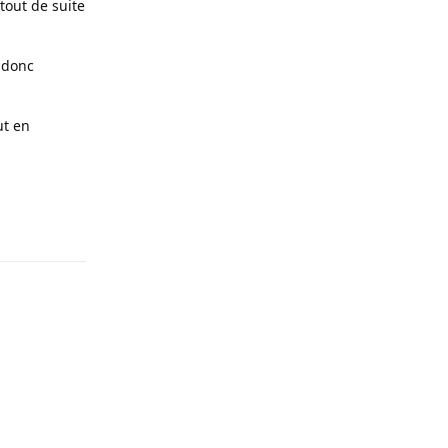
tout de suite
i donc
ut en
Répondre