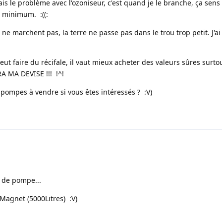
ais le problème avec l'ozoniseur, c'est quand je le branche, ça sens 
au minimum. :((:
s ne marchent pas, la terre ne passe pas dans le trou trop petit. J'a
ut faire du récifale, il vaut mieux acheter des valeurs sûres surto
A MA DEVISE !!! !^!
 pompes à vendre si vous êtes intéressés ? :V)
e de pompe...
agnet (5000Litres) :V)