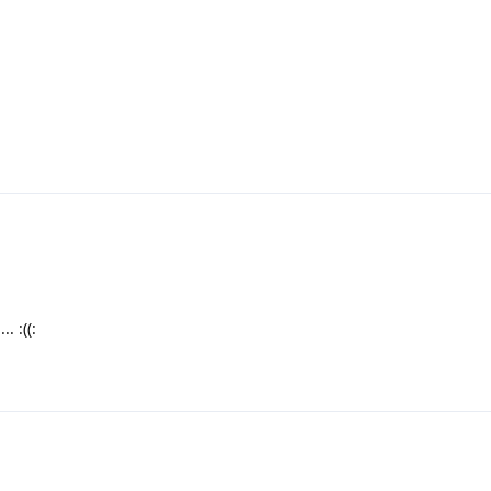
. :((: