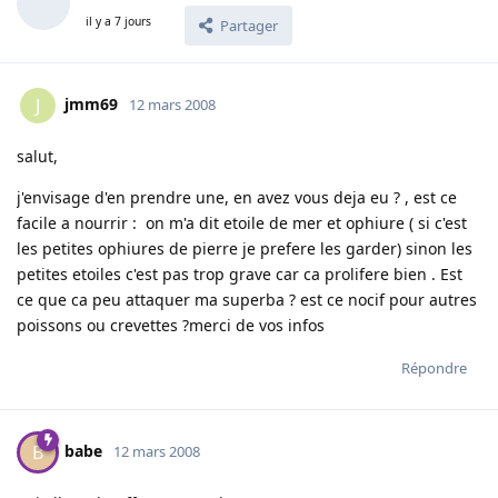
il y a 7 jours
Partager
jmm69
J
12 mars 2008
salut,
j'envisage d'en prendre une, en avez vous deja eu ? , est ce
facile a nourrir : on m'a dit etoile de mer et ophiure ( si c'est
les petites ophiures de pierre je prefere les garder) sinon les
petites etoiles c'est pas trop grave car ca prolifere bien . Est
ce que ca peu attaquer ma superba ? est ce nocif pour autres
poissons ou crevettes ?merci de vos infos
Répondre
babe
B
12 mars 2008