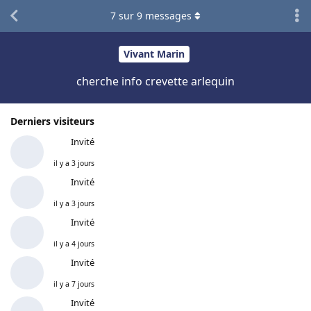
7
sur
9
messages
Vivant Marin
cherche info crevette arlequin
Derniers visiteurs
Invité
il y a 3 jours
Invité
il y a 3 jours
Invité
il y a 4 jours
Invité
il y a 7 jours
Invité