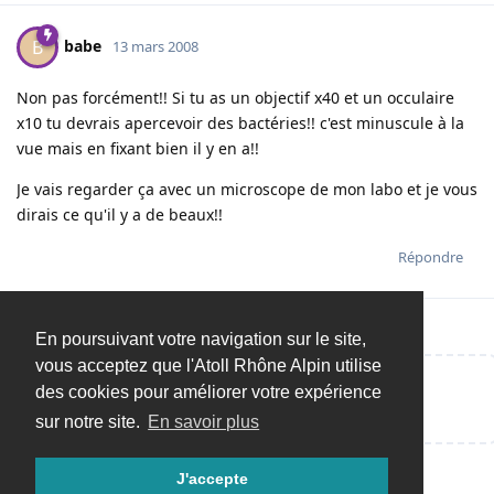
babe
B
13 mars 2008
Non pas forcément!! Si tu as un objectif x40 et un occulaire
x10 tu devrais apercevoir des bactéries!! c'est minuscule à la
vue mais en fixant bien il y en a!!
Je vais regarder ça avec un microscope de mon labo et je vous
dirais ce qu'il y a de beaux!!
Répondre
En poursuivant votre navigation sur le site,
vous acceptez que l'Atoll Rhône Alpin utilise
des cookies pour améliorer votre expérience
Répondre…
sur notre site.
En savoir plus
J'accepte