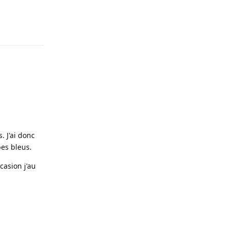
Répondre
. J'ai donc
bes bleus.
casion j'au