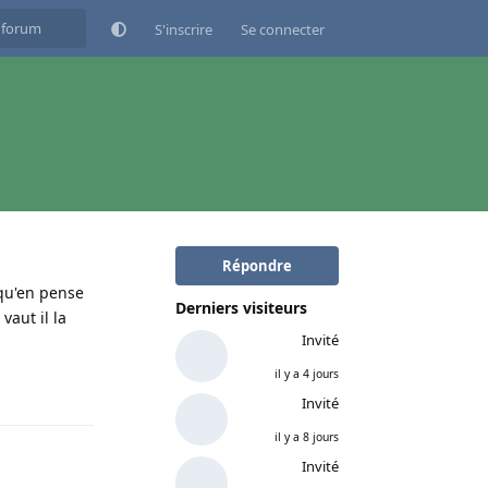
S'inscrire
Se connecter
Répondre
 qu'en pense
Derniers visiteurs
vaut il la
Invité
il y a 4 jours
Répondre
Invité
il y a 8 jours
Invité