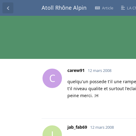
Atoll Rhône Alpin
Article
LA C
carew91
12 mars 2008
C
quelqu'un possede t'il une rampe 
t'il niveau qualite et surtout l'ecl
peine merci. :H
jab_fab69
12 mars 2008
J