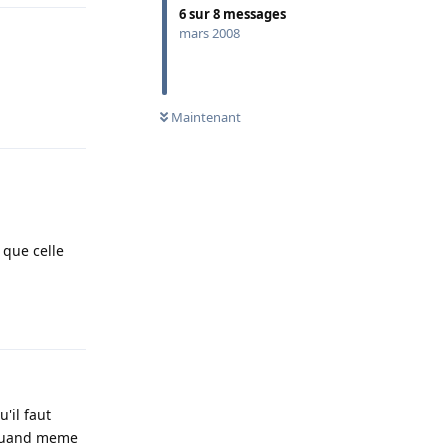
6
sur
8
messages
mars 2008
Répondre
Maintenant
 que celle
Répondre
'il faut
t quand meme