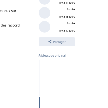
il y a 11 jours
Invité
ez eux sur
il y a 15 jours
Invité
 des raccord
il y a 17 jours
Partager
Message original
Répondre
Répondre