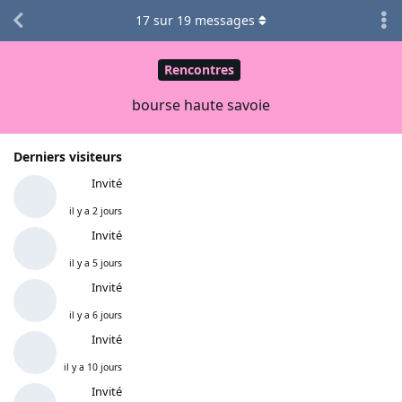
17
sur
19
messages
Rencontres
bourse haute savoie
Derniers visiteurs
Invité
il y a 2 jours
Invité
il y a 5 jours
Invité
il y a 6 jours
Invité
il y a 10 jours
Invité