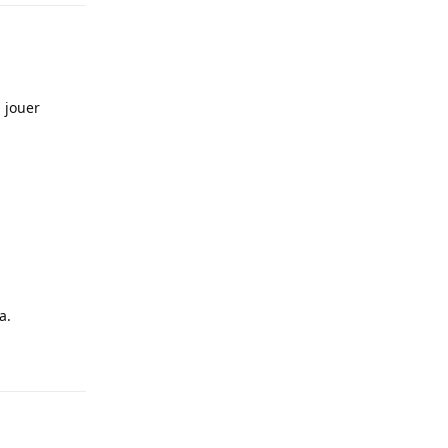
 jouer
a.
Répondre