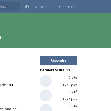
S'inscrire
Se connecter
if
Répondre
Derniers visiteurs
Invité
s de 180
il y a 3 jours
Invité
il y a 7 jours
Invité
vie marine.