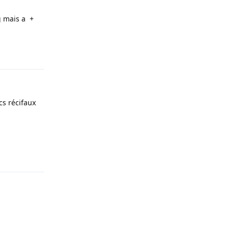
g mais a +
Répondre
s récifaux
Répondre
Répondre