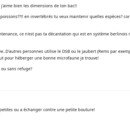
t j'aime bien les dimensions de ton bac!!
poissons??!! en invertébrés tu veux maintenir quelles espèces? co
tenance, ce n'est pas ta décantation qui est en système berlinois 
isée..D'autres personnes utilise le DSB ou le jaubert (Rems par exempl
ut pour héberger une bonne microfaune je trouve!
 ou sans refuge?
petites ou a échanger contre une petite bouture!