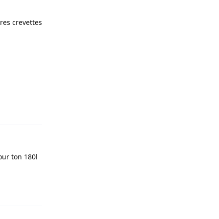
res crevettes
Répondre
our ton 180l
Répondre