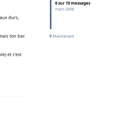
6
sur
10
messages
mars 2008
raux durs,
mais ton bac
Maintenant
e) et c'est
Répondre
Répondre