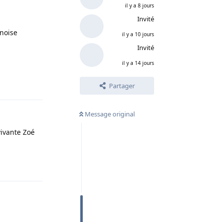
il y a 8 jours
Invité
inoise
il y a 10 jours
Invité
il y a 14 jours
Répondre
Partager
Message original
vivante Zoé
Répondre